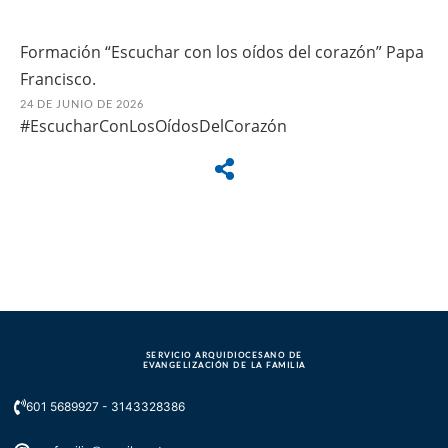
Formación “Escuchar con los oídos del corazón” Papa
Francisco.
24 DE JUNIO DE 2026
#EscucharConLosOídosDelCorazón
SERVICIO ARQUIDIOCESANO DE
EVANGELIZACIÓN DE LA FAMILIA
601 5689927 - 3143328386