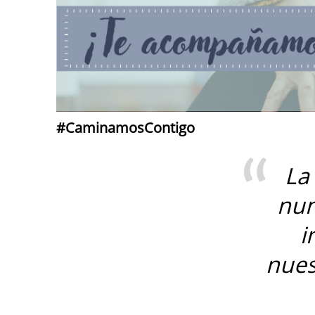
#CaminamosContigo
La
nun
i
nues