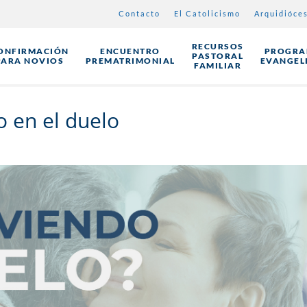
Contacto
El Catolicismo
Arquidióce
RECURSOS
ONFIRMACIÓN
ENCUENTRO
PROGRA
PASTORAL
PARA NOVIOS
PREMATRIMONIAL
EVANGEL
FAMILIAR
 en el duelo