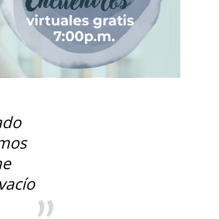
ado
emos
ne
vacío