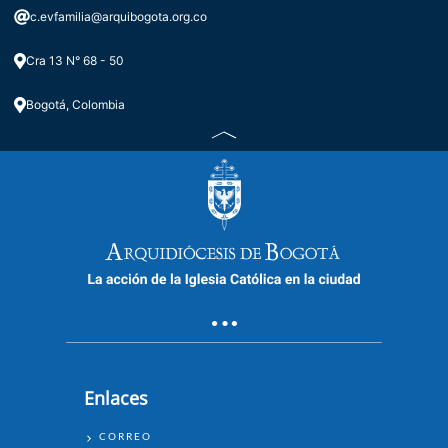
c.evfamilia@arquibogota.org.co
Cra 13 N° 68 - 50
Bogotá, Colombia
Enlaces
ENLACES
CORREO