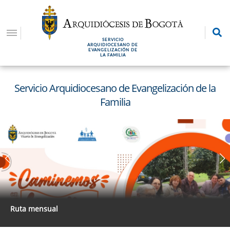
Pasar
al
contenido
SERVICIO
principal
ARQUIDIOCESANO DE
EVANGELIZACIÓN DE
LA FAMILIA
Servicio Arquidiocesano de Evangelización de la
Familia
Ruta mensual