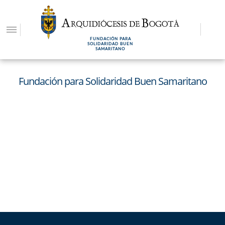
Pasar
al
contenido
FUNDACIÓN PARA
principal
SOLIDARIDAD BUEN
SAMARITANO
Fundación para Solidaridad Buen Samaritano