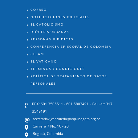
ENLACES
CORREO
NOTIFICACIONES JUDICIALES
EL CATOLICISMO
DIÓCESIS URBANAS
PERSONAS JURÍDICAS
CONFERENCIA EPISCOPAL DE COLOMBIA
CELAM
EL VATICANO
TÉRMINOS Y CONDICIONES
POLÍTICA DE TRATAMIENTO DE DATOS
PERSONALES
PBX: 601 3505511 - 601 5803491 - Celular: 317
3549191
secretaria2_cancilleria@arquibogota.org.co
Carrera 7 No. 10 - 20
Bogotá, Colombia