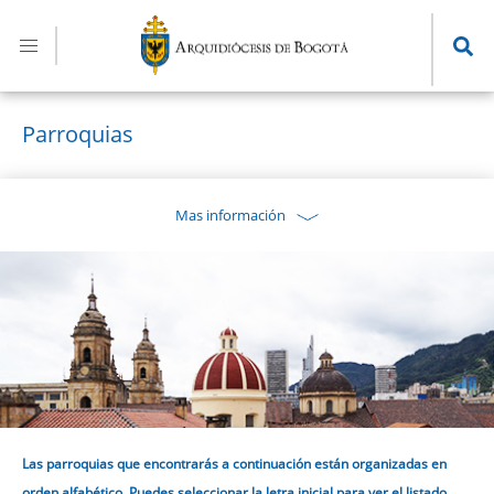
Pasar
al
contenido
principal
Parroquias
Mas información
Las parroquias que encontrarás a continuación están organizadas en
orden alfabético. Puedes seleccionar la letra inicial para ver el listado