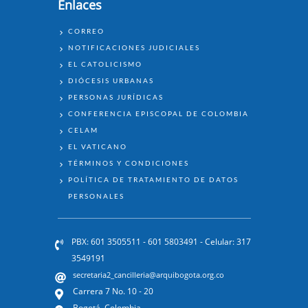
Enlaces
ENLACES
CORREO
NOTIFICACIONES JUDICIALES
EL CATOLICISMO
DIÓCESIS URBANAS
PERSONAS JURÍDICAS
CONFERENCIA EPISCOPAL DE COLOMBIA
CELAM
EL VATICANO
TÉRMINOS Y CONDICIONES
POLÍTICA DE TRATAMIENTO DE DATOS
PERSONALES
PBX: 601 3505511 - 601 5803491 - Celular: 317
3549191
secretaria2_cancilleria@arquibogota.org.co
Carrera 7 No. 10 - 20
Bogotá, Colombia