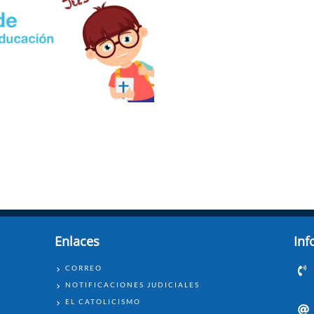
Enlaces
Inf
ENLACES
CORREO
NOTIFICACIONES JUDICIALES
EL CATOLICISMO