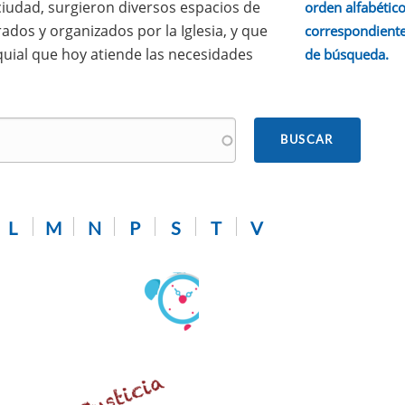
 ciudad, surgieron diversos espacios de
orden alfabético.
ados y organizados por la Iglesia, y que
correspondiente
quial que hoy atiende las necesidades
de búsqueda.
L
M
N
P
S
T
V