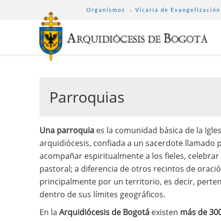
SUB
Pasar
Organismos
Vicaría de Evangelización
MENU
al
ARCHDIOCESE
contenido
principal
Parroquias
Una parroquia
es la comunidad básica de la Igles
arquidiócesis, confiada a un sacerdote llamado p
acompañar espiritualmente a los fieles, celebrar
pastoral; a diferencia de otros recintos de oraci
principalmente por un territorio, es decir, perten
dentro de sus límites geográficos.
En la
Arquidiócesis de Bogotá
existen
más de 300