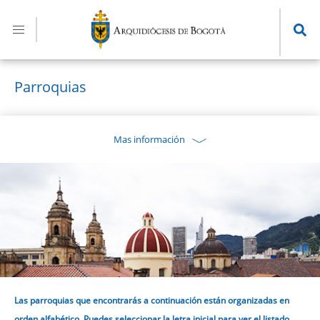
Pasar
al
contenido
principal
Parroquias
Mas información
Las parroquias que encontrarás a continuación están organizadas en
orden alfabético. Puedes seleccionar la letra inicial para ver el listado